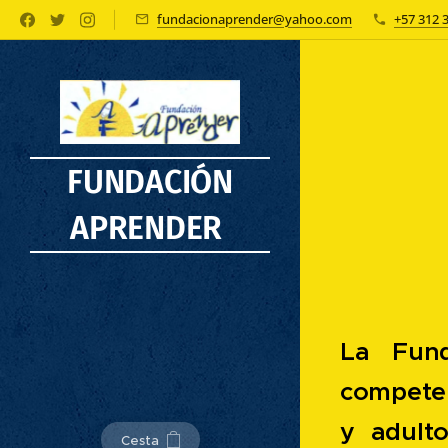
fundacionaprender@yahoo.com
+57 312 
FUNDACIÓN
APRENDER
La Fund
competen
y adulto
Cesta